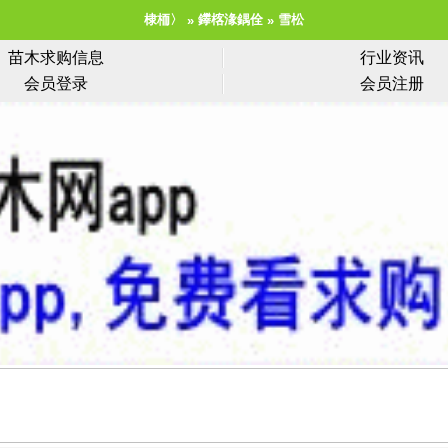
棣栭〉
鑻楁湪鍝佺
雪松
苗木求购信息
行业资讯
会员登录
会员注册