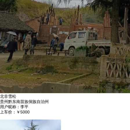
北非雪松
贵州黔东南苗族侗族自治州
用户昵称：
李平
上车价：
￥5000