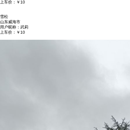
上车价：
￥10
雪松
山东威海市
用户昵称：
武莉
上车价：
￥10