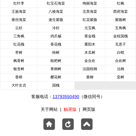
红叶李
红宝石海棠
绚丽海棠
红枫
王族海棠
八棱海棠
北美海棠
西府海棠
垂丝海棠
速生紫薇
红花紫薇
紫薇树
云杉
冷杉
元宝枫
五角枫
三角枫
鸡爪槭
黄金槐
金枝国槐
红花槐
香花槐
重阳木
无患子
枣树
柿树
木瓜树
白蜡
枫香树
枇杷树
金合欢
合欢树
银杏树
青桐树
法国梧桐
法桐
香樟
樱花树
垂柳
栾树
大叶女贞
国槐
客服电话：
13793550490
（微信同号）
关于网站
|
触屏版
|
网页版