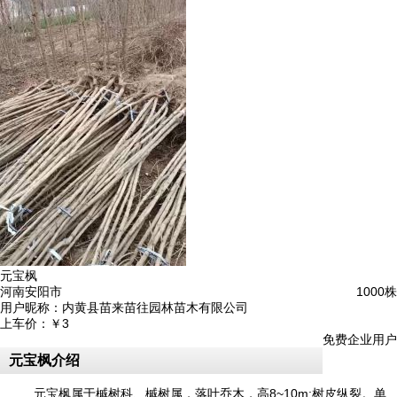
元宝枫
河南安阳市
1000株
用户昵称：
内黄县苗来苗往园林苗木有限公司
上车价：
￥3
免费企业用户
元宝枫介绍
元宝枫属于槭树科、槭树属，落叶乔木，高8~10m;树皮纵裂。单