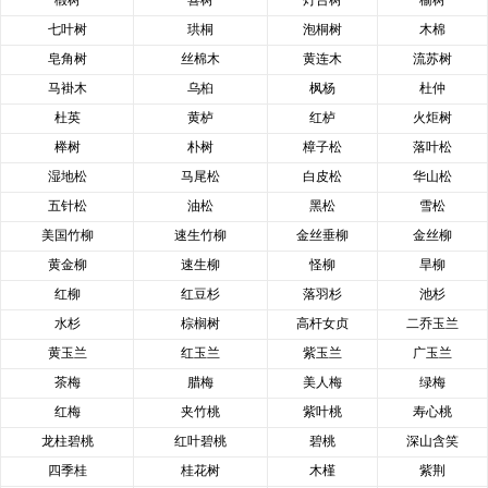
七叶树
珙桐
泡桐树
木棉
皂角树
丝棉木
黄连木
流苏树
马褂木
乌桕
枫杨
杜仲
杜英
黄栌
红栌
火炬树
榉树
朴树
樟子松
落叶松
湿地松
马尾松
白皮松
华山松
五针松
油松
黑松
雪松
美国竹柳
速生竹柳
金丝垂柳
金丝柳
黄金柳
速生柳
怪柳
旱柳
红柳
红豆杉
落羽杉
池杉
水杉
棕榈树
高杆女贞
二乔玉兰
黄玉兰
红玉兰
紫玉兰
广玉兰
茶梅
腊梅
美人梅
绿梅
红梅
夹竹桃
紫叶桃
寿心桃
龙柱碧桃
红叶碧桃
碧桃
深山含笑
四季桂
桂花树
木槿
紫荆