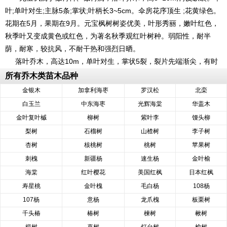
叶;单叶对生;主脉5条;掌状;叶柄长3~5cm。伞房花序顶生 ;花黄绿色。
花期在5月，果期在9月。元宝枫树树姿优美，叶形秀丽，嫩叶红色，
秋季叶又变成黄色或红色，为著名秋季观红叶树种。弱阳性，耐半
荫，耐寒，较抗风，不耐干热和强烈日晒。
落叶乔木，高达10m，单叶对生，掌状5裂，裂片先端渐尖，有时
中裂片或中部3裂片又3裂，叶基通常截形最下部两裂片有时向下开
所有乔木类苗木品种
展。花小而黄绿色，花成顶生聚伞花序，4月花与叶同放。翅果扁平，
金银木
加拿利海枣
罗汉松
北栾
翅较宽而略长于果核，形似元宝
白玉兰
中东海枣
光辉海棠
华盖木
金叶复叶槭
柳树
紫叶李
馒头柳
梨树
石榴树
山楂树
李子树
杏树
核桃树
桃树
苹果树
刺槐
新疆杨
速生杨
金叶榆
海棠
红叶樱花
美国红枫
日本红枫
寿星桃
金叶槐
毛白杨
108杨
107杨
意杨
龙爪槐
板栗树
千头椿
椿树
楝树
楸树
椴树
喜树
灯台树
榆树